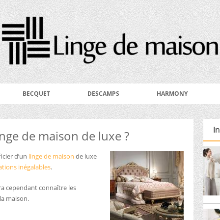
BECQUET
DESCAMPS
HARMONY
I
nge de maison de luxe ?
icier d’un
linge de maison
de luxe
ations inégalables
.
dra cependant connaître les
 la maison.