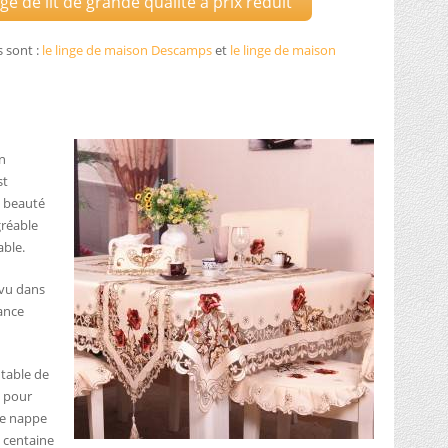
e de lit de grande qualité à prix réduit
s sont :
le linge de maison Descamps
et
le linge de maison
en
st
e beauté
gréable
able.
évu dans
ance
 table de
s pour
ne nappe
 centaine